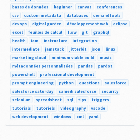
bases de données
beginner
canvas
conferences
csv
custom metadata
databases
demandtools
devops
digital garden
développement web
eclipse
excel
feuilles de calcul
flow
git
graphql
health
iam
instructure
integration
intermediate
jamstack
jitterbit
json
linux
marketing cloud
minimum viable build
music
métadonnées personnalisées
pandas
pardot
powershell
professional development
prompt engineering
python
questions
salesforce
salesforce saturday
samedi salesforce
security
selenium
spreadsheet
sql
tips
triggers
tutorials
tutoriels
videography
vscode
web development
windows
xml
yaml